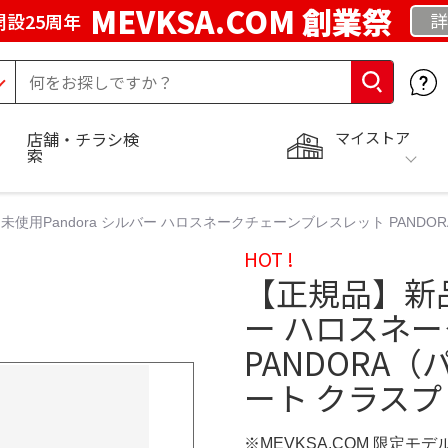
MEVKSA.COM 創業祭
詳
開設25周年
マイストア
店舗・チラシ検
索
使用Pandora シルバー ハロスネークチェーンブレスレット PANDO
HOT !
【正規品】新品
ー ハロスネ
PANDORA
ート クラスプ
※MEVKSA.COM 限定モデ