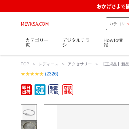
おかげさまで
MEVKSA.COM
カテゴリ一
デジタルチラ
Howto情
覧
シ
報
TOP
レディース
アクセサリー
【正規品】新品未
(2326)