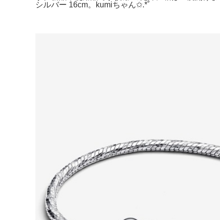
シルバー 16cm。kumiちゃん✩.*˚