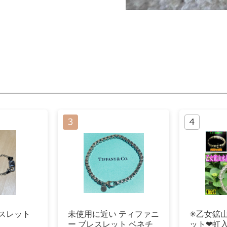
レスレット
未使用に近い ティファニ
✳乙女鉱
ー ブレスレット ベネチ
ット❤虹