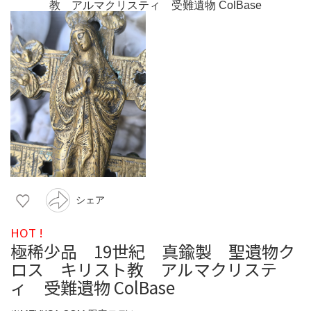
シェア
HOT !
極稀少品 19世紀 真鍮製 聖遺物ク
ロス キリスト教 アルマクリステ
ィ 受難遺物 ColBase