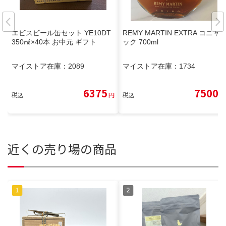
エビスビール缶セット YE10DT
REMY MARTIN EXTRA コニャ
350㎖×40本 お中元 ギフト
ック 700ml
マイストア在庫：
2089
マイストア在庫：
1734
6375
7500
税込
円
税込
円
近くの売り場の商品