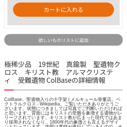
カートに入れる
欲しいものリストに追加
極稀少品 19世紀 真鍮製 聖遺物ク
ロス キリスト教 アルマクリステ
ィ 受難遺物 ColBaseの詳細情報
ColBase。聖遺物入りの十字架 | メルキュール骨董店。ペ
クトラルクロス - Wikipedia。ご覧いただきありがとうご
ざいます。状態につきましては写真でご判断いただければ
と思います。背面にはキリストの受難を象徴する遺物がレ
リーフされています。キリスト教が広まった現代ではあま
り採用されなくなり、1800年代の象徴とも言えるデザイ
ンとなっています。内部は青錆が進行しているものの、そ