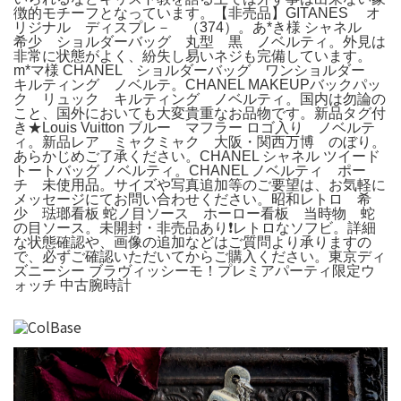
徴的モチーフとなっています。【非売品】GITANES オ
リジナル ディスプレ－ （374）。あ*き様 シャネル
希少 ショルダーバッグ 丸型 黒 ノベルティ。外見は
非常に状態がよく、紛失し易いネジも完備しています。
m*マ様 CHANEL ショルダーバッグ ワンショルダー
キルティング ノベルテ。CHANEL MAKEUPバックパッ
ク リュック キルティング ノベルティ。国内は勿論の
こと、国外においても大変貴重なお品物です。新品タグ付
き★Louis Vuitton ブルー マフラー ロゴ入り ノベルテ
ィ。新品レア ミャクミャク 大阪・関西万博 のぼり。
あらかじめご了承ください。CHANEL シャネル ツイード
トートバッグ ノベルティ。CHANEL ノベルティ ポー
チ 未使用品。サイズや写真追加等のご要望は、お気軽に
メッセージにてお問い合わせください。昭和レトロ 希
少 琺瑯看板 蛇ノ目ソース ホーロー看板 当時物 蛇
の目ソース。未開封・非売品あり❗️レトロなソフビ。詳細
な状態確認や、画像の追加などはご質問より承りますの
で、必ずご確認いただいてからご購入ください。東京ディ
ズニーシー ブラヴィッシーモ！プレミアパーティ限定ウ
ォッチ 中古腕時計