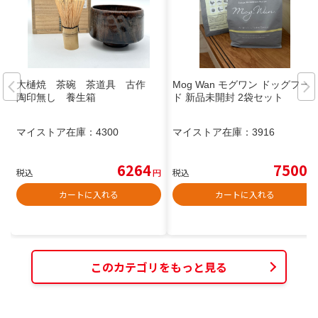
大樋焼 茶碗 茶道具 古作
Mog Wan モグワン ドッグフー
陶印無し 養生箱
ド 新品未開封 2袋セット
マイストア在庫：
4300
マイストア在庫：
3916
6264
7500
税込
円
税込
円
カートに入れる
カートに入れる
このカテゴリをもっと見る