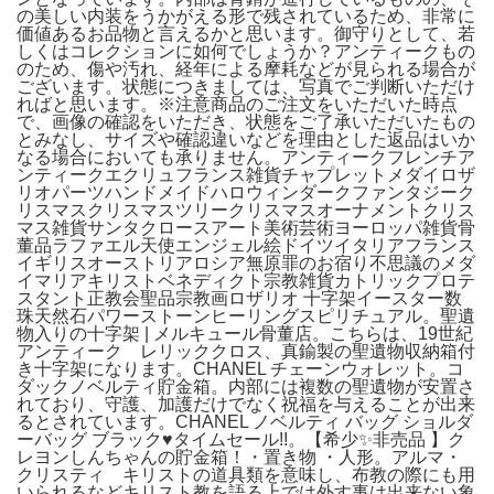
の美しい内装をうかがえる形で残されているため、非常に
価値あるお品物と言えるかと思います。御守りとして、若
しくはコレクションに如何でしょうか？アンティークもの
のため、傷や汚れ、経年による摩耗などが見られる場合が
ございます。状態につきましては、写真でご判断いただけ
ればと思います。※注意商品のご注文をいただいた時点
で、画像の確認をいただき、状態をご了承いただいたもの
とみなし、サイズや確認違いなどを理由とした返品はいか
なる場合においても承りません。アンティークフレンチア
ンティークエクリュフランス雑貨チャプレットメダイロザ
リオパーツハンドメイドハロウィンダークファンタジーク
リスマスクリスマスツリークリスマスオーナメントクリス
マス雑貨サンタクロースアート美術芸術ヨーロッパ雑貨骨
董品ラファエル天使エンジェル絵ドイツイタリアフランス
イギリスオーストリアロシア無原罪のお宿り不思議のメダ
イマリアキリストベネディクト宗教雑貨カトリックプロテ
スタント正教会聖品宗教画ロザリオ 十字架イースター数
珠天然石パワーストーンヒーリングスピリチュアル。聖遺
物入りの十字架 | メルキュール骨董店。こちらは、19世紀
アンティーク レリッククロス、真鍮製の聖遺物収納箱付
き十字架になります。CHANEL チェーンウォレット。コ
ダックノベルティ貯金箱。内部には複数の聖遺物が安置さ
れており、守護、加護だけでなく祝福を与えることが出来
るとされています。CHANEL ノベルティ バッグ ショルダ
ーバッグ ブラック♥️タイムセール!!。【希少✨️非売品 】ク
レヨンしんちゃんの貯金箱！・置き物 ・人形。アルマ・
クリスティ キリストの道具類を意味し、布教の際にも用
いられるなどキリスト教を語る上では外す事は出来ない象