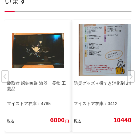
います
脇取盆 螺鈿象嵌 漆器 長盆 工
防災グッズ＋投てき消化剤３個
芸品
マイストア在庫：
4785
マイストア在庫：
3412
6000
10440
税込
円
税込
円