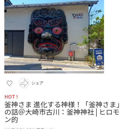
シェア
HOT !
釜神さま 進化する神様！「釜神さま」
の話＠大崎市古川：釜神神社 | ヒロモ
ン的