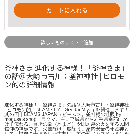
カートに入れる
欲しいものリストに追加
釜神さま 進化する神様！「釜神さま」
の話＠大崎市古川：釜神神社 | ヒロモ
ン的の詳細情報
進化する神様！「釜神さま」の話＠大崎市古川：釜神神社
| ヒロモン的。BEAMS EYE Sendai,Miyagiを開催します！
其の四｜BEAMS JAPAN（ビームス。釜神様の通販 by
mogusa's shop｜ラクマ。主に宮城県から岩手県南部にか
けて伝わる、台所の竈（かまど）や囲炉裏の火を守る民間
信仰の神様です。火難除け、魔除け、家内安全の守護神と
して、憤怒の表情をした木製や土製の面（カマドカミ）を