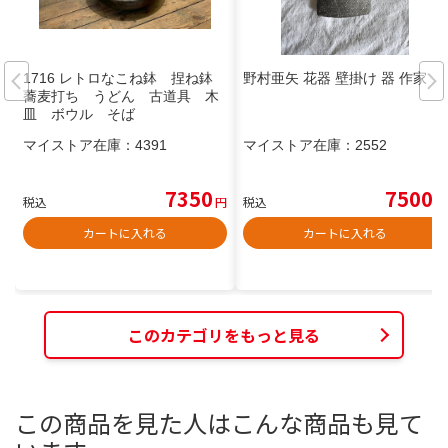
1716 レトロなこね鉢 捏ね鉢
野村亜矢 花器 壁掛け 器 作家
蕎麦打ち うどん 古道具 木
皿 ボウル そば
マイストア在庫：
4391
マイストア在庫：
2552
7350
7500
税込
円
税込
円
カートに入れる
カートに入れる
このカテゴリをもっと見る
この商品を見た人はこんな商品も見て