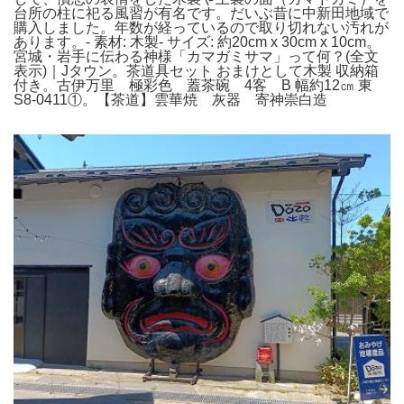
台所の柱に祀る風習が有名です。だいぶ昔に中新田地域で
購入しました。年数が経っているので取り切れない汚れが
あります。- 素材: 木製- サイズ: 約20cm x 30cm x 10cm。
宮城・岩手に伝わる神様「カマガミサマ」って何？(全文
表示)｜Jタウン。茶道具セット おまけとして木製 収納箱
付き。古伊万里 極彩色 蓋茶碗 4客 B 幅約12㎝ 東
S8-0411①。【茶道】雲華焼 灰器 寄神崇白造