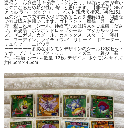
最強シール列伝 まとめ売り - メルカリ。現在は販売が無い
ものになるため希少性は高いと思います。【非売品】SKY
アヒル ラバーダック アーティスト 現代美術家。初代151
匹のシリーズです素人保管であることを理解頂き、問題な
い方は購入お願いします。ゴトランド 舞鶴 呉 鎮守
府 艦これ展 シール。神経質な方は購入をご遠慮くださ
い。正規品 ボンボンドロップシール マジカルシリー
ズ。ゼニガメ、カメール、カメックス、スターミー澤村
ー、フーディン、ライチュウ×2、リザード、ポニーター、
ミュウツー、エビワラーーーーーーーーーーーーーーーー
ーーーーーー多彩なポケモンデザインのシール12枚セット
です。プチドロップステッカー ディズニー 希少 新
作。- 種類: シール- 数量: 12枚- デザイン: ポケモン- サイズ:
約4.5cm x 4.5cm