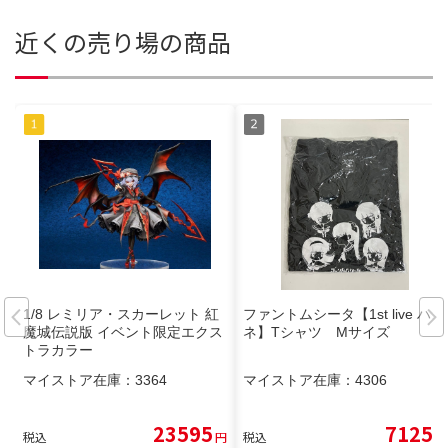
近くの売り場の商品
1/8 レミリア・スカーレット 紅
ファントムシータ【1st live ハイ
魔城伝説版 イベント限定エクス
ネ】Tシャツ Mサイズ
トラカラー
マイストア在庫：
3364
マイストア在庫：
4306
23595
7125
税込
円
税込
円