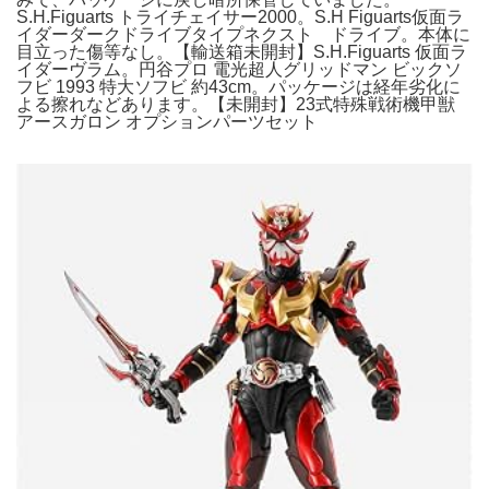
S.H.Figuarts トライチェイサー2000。S.H Figuarts仮面ラ
イダーダークドライブタイプネクスト ドライブ。本体に
目立った傷等なし。【輸送箱未開封】S.H.Figuarts 仮面ラ
イダーヴラム。円谷プロ 電光超人グリッドマン ビックソ
フビ 1993 特大ソフビ 約43cm。パッケージは経年劣化に
よる擦れなどあります。【未開封】23式特殊戦術機甲獣
アースガロン オプションパーツセット