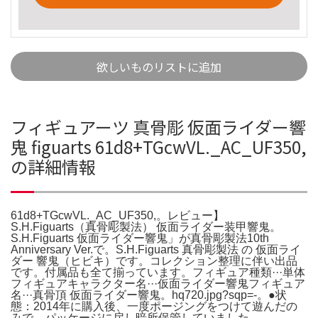
欲しいものリストに追加
フィギュアーツ 真骨彫 仮面ライダー響
鬼 figuarts 61d8+TGcwVL._AC_UF350,
の詳細情報
61d8+TGcwVL._AC_UF350,。レビュー】
S.H.Figuarts（真骨彫製法） 仮面ライダー装甲響鬼。
S.H.Figuarts 仮面ライダー響鬼」が真骨彫製法10th
Anniversary Ver.で。S.H.Figuarts 真骨彫製法 の 仮面ライ
ダー 響鬼（ヒビキ）です。コレクション整理に伴い出品
です。付属品も全て揃っています。フィギュア種類···単体
フィギュアキャラクター名···仮面ライダー響鬼フィギュア
名···真骨頂 仮面ライダー響鬼。hq720.jpg?sqp=-。●状
態：2014年に購入後、一度ポージングをつけて遊んだの
みで、パッケージに戻し暗所保管していました。