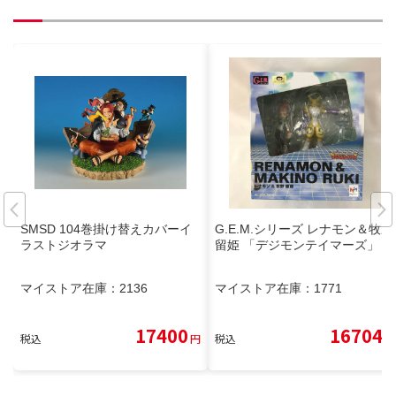
SMSD 104巻掛け替えカバーイ
G.E.M.シリーズ レナモン＆牧野
ラストジオラマ
留姫 「デジモンテイマーズ」
マイストア在庫：
2136
マイストア在庫：
1771
17400
16704
税込
円
税込
円