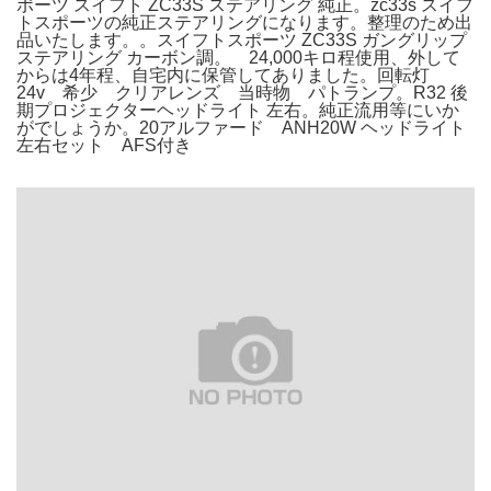
ポーツ スイフト ZC33S ステアリング 純正。zc33s スイフ
トスポーツの純正ステアリングになります。整理のため出
品いたします。。スイフトスポーツ ZC33S ガングリップ
ステアリング カーボン調。 24,000キロ程使用、外して
からは4年程、自宅内に保管してありました。回転灯
24v 希少 クリアレンズ 当時物 パトランプ。R32 後
期プロジェクターヘッドライト 左右。純正流用等にいか
がでしょうか。20アルファード ANH20W ヘッドライト
左右セット AFS付き