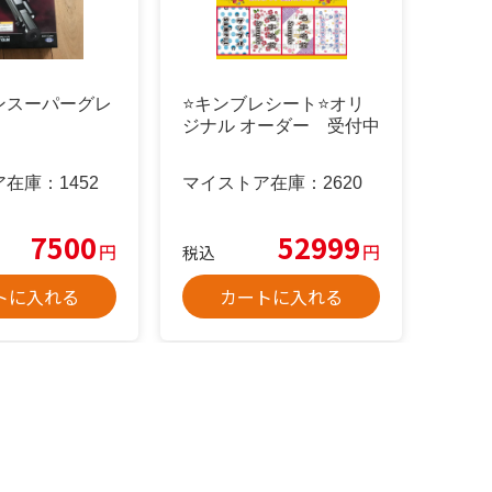
ンスーパーグレ
⭐️キンブレシート⭐️オリ
ジナル オーダー 受付中
ア在庫：
1452
マイストア在庫：
2620
7500
52999
円
円
税込
トに入れる
カートに入れる