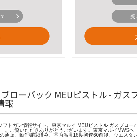
いて
受
る
ブローバック MEUピストル - ガス
情報
アソフトガン情報サイト。東京マルイ MEUピストル ガスブローバッ
ー。ご覧いただきありがとうございます。東京マルイMWSベース
クの通販。動作確認済み。室内温度18度初速60前後。ウエスタン