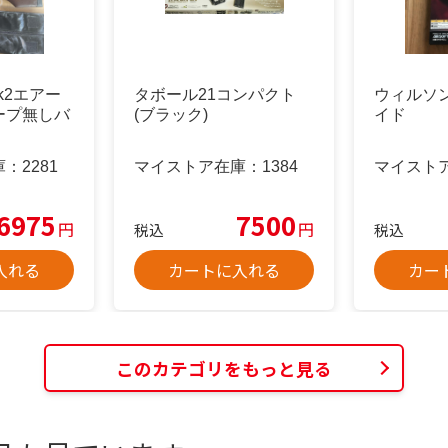
rk2エアー
タボール21コンパクト
ウィルソ
ープ無しバ
(ブラック)
イド
庫：
2281
マイストア在庫：
1384
マイスト
6975
7500
円
円
税込
税込
入れる
カートに入れる
カー
このカテゴリをもっと見る