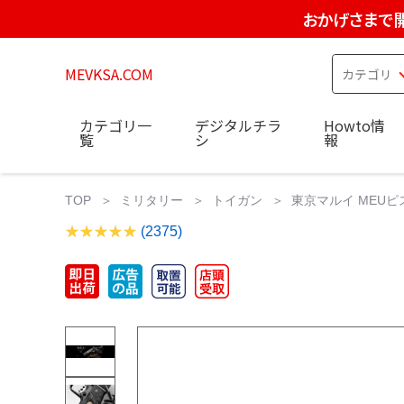
おかげさまで
MEVKSA.COM
カテゴリ一
デジタルチラ
Howto情
覧
シ
報
TOP
ミリタリー
トイガン
東京マルイ MEUピ
(2375)