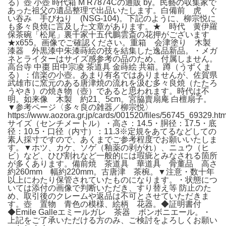
る）壺 小壺 時代箱 M R7874Cの通販 by。民藝の収集家で
あった祖父の遺品整理で出品いたします。白備前 虎 ぐ
い吞み 手びねり (NSG-104)。下記のように、柳宗悦に
も多々良焼に言及した文章があります。★ 時代 黄伊羅
保茶碗「松尾」裏千家十五代鵬雲斎の花押がございます
★x655。画像でご確認ください。重箱 会津塗り 木製
漆器 外黒漆中朱漆蒔絵の技を結集した逸品新品。・メガ
ネとライターはサイズ感参考の品のため、付属しません。
高台寺 中棗 田中宗凌 茶道具 金蒔絵 共箱。蹲（うずくま
る）：信楽の小壺。あまり有名ではありませんが、佐賀県
武雄市に窯元のある唐津焼の流れを汲む多々良焼（たたろ
うやき）の焼き物（壺）であると思われます。時代は不
明。如来像 木製 約21、5cm。宮脇賣扇庵 白檀扇子。
▼参考ページ〈多々良の雑器／柳宗悦〉
https://www.aozora.gr.jp/cards/001520/files/56745_69329.ht
サイズ（センチメートル）・高さ：14.5・胴径：17.5・底
径：10.5・口径（内寸）：11.3※定規をあてるなどしての
素人採寸ですので、あくまでご参考程度でお願いいたしま
す。▼ホツ、カケ、ソゲ（釉薬の剥がれ）、ニュウ（ヒ
ビ）など、ひび割れなど一般的には瑕疵とみなされる箇所
が多くあります。備前焼 茶道具 華道具 骨董品 高さ
約260mm 幅約220mm。古唐津 茶椀。▼注意・数十年
以上にわたり保管されていたものになります。・状態につ
いては添付の画像で判断いただき、すり替え等 防止のた
め、取引後のクレームや返品は不可とさせていただきま
す。壺 置物 青色の模様、絵柄 花器。◆証明書付
◆Emile Galleエミールガレ 茶器 ボンボニエール。・
上記をご了承いただける方のみ、ご検討をよろしくお願い