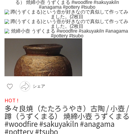
シェア
HOT !
多々良焼（たたろうやき）古陶 / 小壺 /
蹲（うずくまる） 焼締小壺 うずくまる
#woodfire #sakuyakiln #anagama
#pottery #tsubo