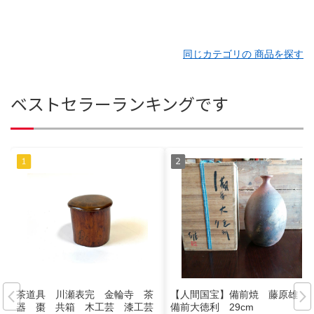
同じカテゴリの 商品を探す
ベストセラーランキングです
茶道具 川瀬表完 金輪寺 茶
【人間国宝】備前焼 藤原雄
器 棗 共箱 木工芸 漆工芸
備前大徳利 29cm