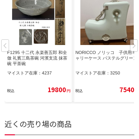
F1295 十二代 永楽善五郎 和全
NORICCO ノリッコ 子供用キ
倣 礼賓三島茶碗 河濱支流 抹茶
ャリーケース パステルグリーン
碗 平茶碗
マイストア在庫：
4237
マイストア在庫：
3250
19800
7540
税込
円
税込
円
近くの売り場の商品