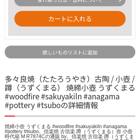
カートに入れる
欲しいものリストに追加
多々良焼（たたろうやき）古陶 / 小壺 /
蹲（うずくまる） 焼締小壺 うずくまる
#woodfire #sakuyakiln #anagama
#pottery #tsuboの詳細情報
焼締小壺 うずくまる #woodfire #sakuyakiln #anagama
#pottery #tsubo。信楽焼 古信楽 蹲（うずくまる）壺 小壺
時代箱 M R7874Cの通販 by。信楽焼 古信楽 蹲（うずくま