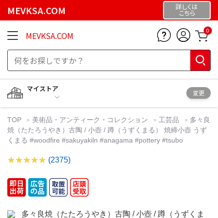
詳しくは
MEVKSA.COM
こちら
0
MEVKSA.COM
マイストア
変更
TOP
美術品・アンティーク・コレクション
工芸品
多々良
焼（たたろうやき）古陶 / 小壺 / 蹲（うずくまる） 焼締小壺 うず
くまる #woodfire #sakuyakiln #anagama #pottery #tsubo
(2375)