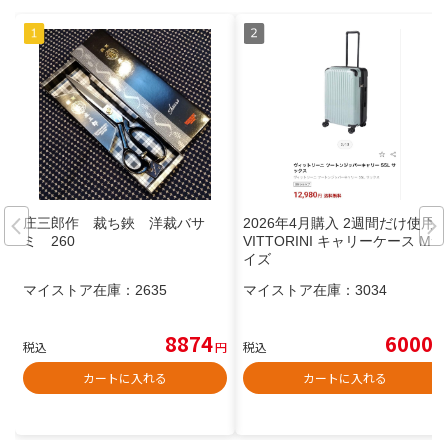
庄三郎作 裁ち鋏 洋裁バサ
2026年4月購入 2週間だけ使用
ミ 260
VITTORINI キャリーケース Mサ
イズ
マイストア在庫：
2635
マイストア在庫：
3034
8874
6000
税込
円
税込
円
カートに入れる
カートに入れる