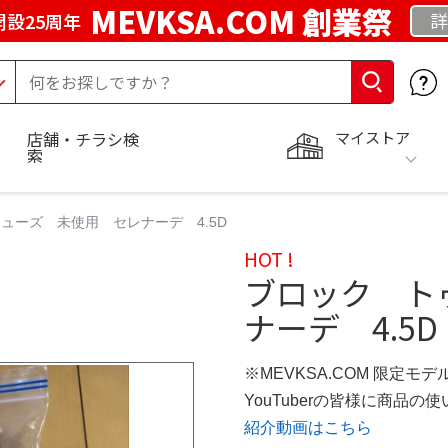
MEVKSA.COM 創業祭
詳
開設25周年
マイストア
店舗・チラシ検
索
ューズ 未使用 セレナーデ 4.5D
HOT !
ブロック ト
ナーデ 4.5D
※MEVKSA.COM 限定モデ
YouTuberの皆様に商品
紹介動画はこちら