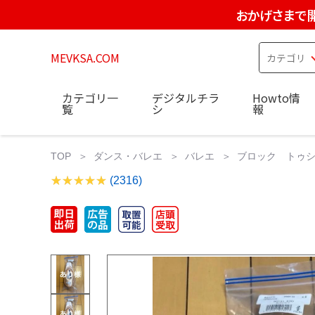
おかげさまで
MEVKSA.COM
カテゴリ一
デジタルチラ
Howto情
覧
シ
報
TOP
ダンス・バレエ
バレエ
ブロック トゥシ
(2316)