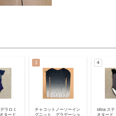
ano デラロミ
チャコットノーソーイン
stina 
レオタード
グニット グラデーショ
オタード