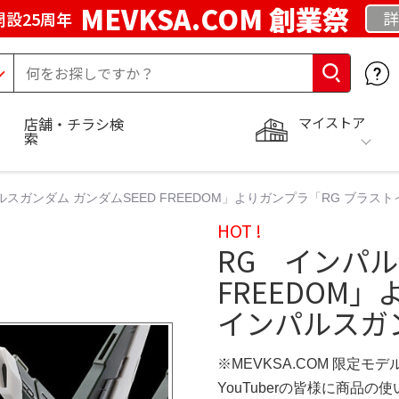
MEVKSA.COM 創業祭
詳
開設25周年
マイストア
店舗・チラシ検
索
ルスガンダム ガンダムSEED FREEDOM」よりガンプラ「RG ブラス
HOT !
RG インパル
FREEDOM
インパルスガ
※MEVKSA.COM 限定モデ
YouTuberの皆様に商品