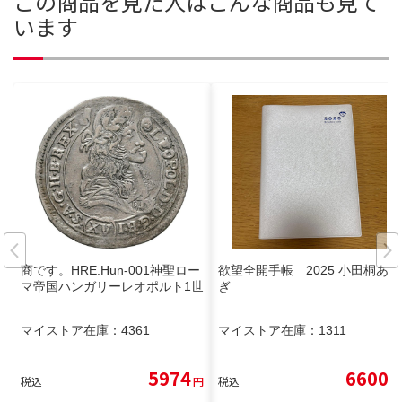
この商品を見た人はこんな商品も見て
います
商です。HRE.Hun-001神聖ロー
欲望全開手帳 2025 小田桐あさ
マ帝国ハンガリーレオポルト1世
ぎ
マイストア在庫：
4361
マイストア在庫：
1311
5974
6600
税込
円
税込
円