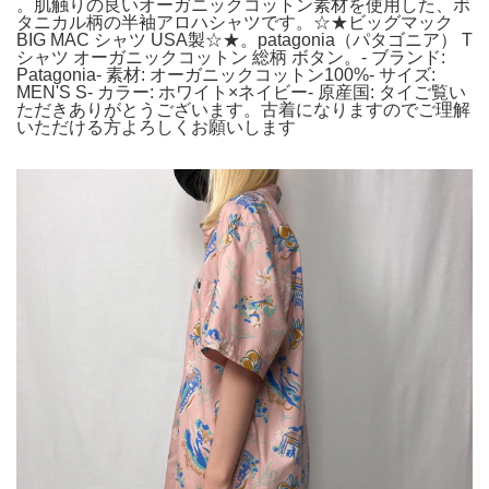
。肌触りの良いオーガニックコットン素材を使用した、ボ
タニカル柄の半袖アロハシャツです。☆★ビッグマック
BIG MAC シャツ USA製☆★。patagonia（パタゴニア） T
シャツ オーガニックコットン 総柄 ボタン。- ブランド:
Patagonia- 素材: オーガニックコットン100%- サイズ:
MEN'S S- カラー: ホワイト×ネイビー- 原産国: タイご覧い
ただきありがとうございます。古着になりますのでご理解
いただける方よろしくお願いします