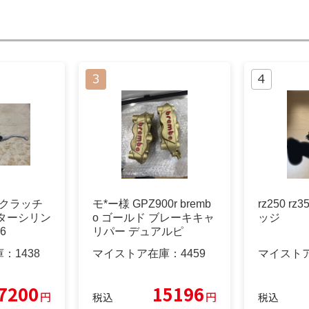
3 クラッチ
モ*ー様 GPZ900r bremb
rz250 r
ターシリン
o ゴールド ブレーキキャ
ッジ
6
リパー デュアルピ
庫：
1438
マイストア在庫：
4459
マイスト
7200
15196
円
円
税込
税込