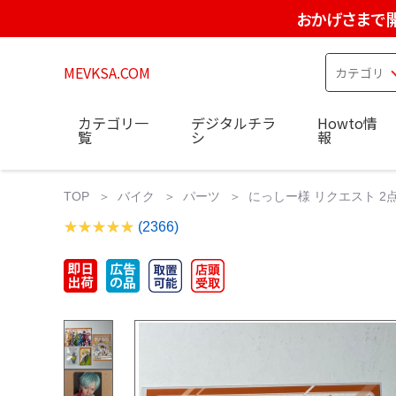
おかげさまで
MEVKSA.COM
カテゴリ一
デジタルチラ
Howto情
覧
シ
報
TOP
バイク
パーツ
にっしー様 リクエスト 2点
(2366)