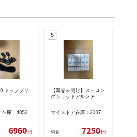
z350 トップブリ
【新品未開封】ストロン
グショットアルファ
ア在庫：
4852
マイストア在庫：
2337
6960
7250
円
円
税込