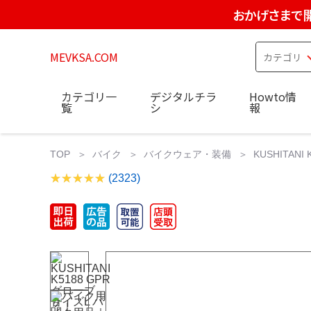
おかげさまで
MEVKSA.COM
カテゴリ一
デジタルチラ
Howto情
覧
シ
報
TOP
バイク
バイクウェア・装備
KUSHITAN
(2323)