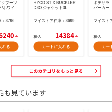
 バイクブーツ
HYOD ST-X BUCKLER
ポテサラ
ック/ホワイ
D3O ジャケット3L
パーカー
庫：
3796
マイストア在庫：
3699
マイスト
6240
14384
円
円
税込
税込
入れる
カートに入れる
カー
このカテゴリをもっと見る
品も見ています