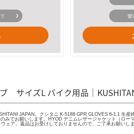
いて
受
る
グローブ サイズL バイク用品｜KUSHITA
ITANI JAPAN。クシタニ K-5188 GPR GLOVES 6-1.
のみでお願いします。HYOD デニムレザージャケット（ローマン
XL バイクウェア。返品はお受けしておりませんので、ご了承お願いし