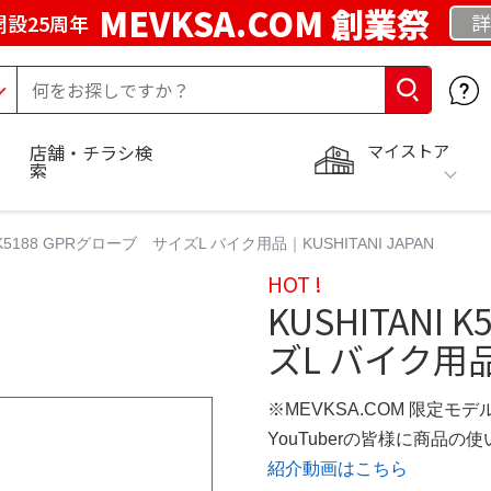
MEVKSA.COM 創業祭
詳
開設25周年
マイストア
店舗・チラシ検
索
I K5188 GPRグローブ サイズL バイク用品｜KUSHITANI JAPAN
HOT !
KUSHITANI
ズL バイク用品｜
※MEVKSA.COM 限定モデ
YouTuberの皆様に商品
紹介動画はこちら