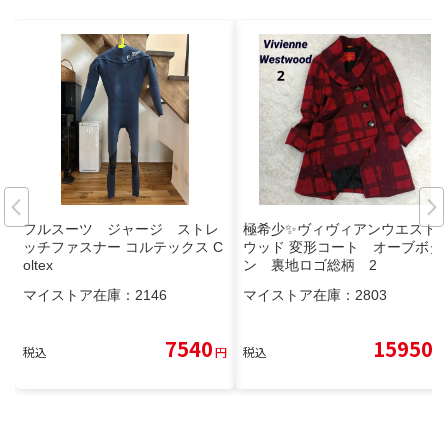
フルスーツ ジャージ ストレ
極希少✨ヴィヴィアンウエスト
ッチファスナー コルテックス C
ウッド 変形コート オーブボタ
oltex
ン 裏地ロゴ総柄 2
マイストア在庫：
2146
マイストア在庫：
2803
7540
15950
税込
円
税込
円