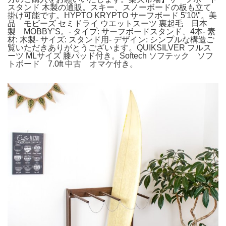
スタンド 木製の通販。スキー、スノーボードの板も立て
掛け可能です。HYPTO KRYPTO サーフボード 5'10\"。美
品 モビーズ セミドライ ウエットスーツ 裏起毛 日本
製 MOBBY’S。- タイプ: サーフボードスタンド、4本- 素
材: 木製- サイズ: スタンド用- デザイン: シンプルな構造ご
覧いただきありがとうございます。QUIKSILVER フルス
ーツ MLサイズ 膝パッド付き。Softech ソフテック ソフ
トボード 7.0ft 中古 オマケ付き。