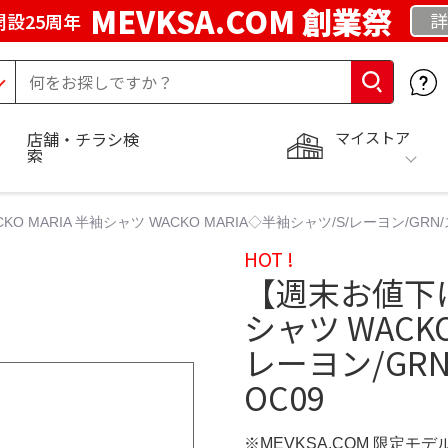
MEVKSA.COM 創業祭
詳
開設25周年
マイストア
店舗・チラシ検
索
 MARIA 半袖シャツ WACKO MARIA◇半袖シャツ/S/レーヨン/GRN/ス
HOT !
【週末お値下げ中
シャツ WACK
レーヨン/GRN
OC09
※MEVKSA.COM 限定モデ