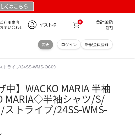
しくは
こちら
合計金額
ご利用案内
0
ゲスト様
0円
お問い合わせ
変更
ログイン
新規会員登録
トライプ/24SS-WMS-OC09
】WACKO MARIA 半袖
O MARIA◇半袖シャツ/S/
/ストライプ/24SS-WMS-
ル