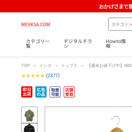
おかげさまで
MEVKSA.COM
カテゴリ一
デジタルチラ
Howto情
覧
シ
報
TOP
メンズ
トップス
【週末お値下げ中】WACKO
(2377)