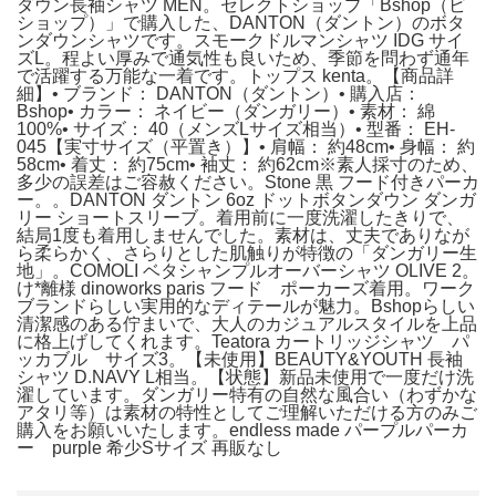
ダウン長袖シャツ MEN。セレクトショップ「Bshop（ビ
ショップ）」で購入した、DANTON（ダントン）のボタ
ンダウンシャツです。スモークドルマンシャツ IDG サイ
ズL。程よい厚みで通気性も良いため、季節を問わず通年
で活躍する万能な一着です。トップス kenta。【商品詳
細】• ブランド： DANTON（ダントン）• 購入店：
Bshop• カラー： ネイビー（ダンガリー）• 素材： 綿
100%• サイズ： 40（メンズLサイズ相当）• 型番： EH-
045【実寸サイズ（平置き）】• 肩幅： 約48cm• 身幅： 約
58cm• 着丈： 約75cm• 袖丈： 約62cm※素人採寸のため、
多少の誤差はご容赦ください。Stone 黒 フード付きパーカ
ー。。DANTON ダントン 6oz ドットボタンダウン ダンガ
リー ショートスリーブ。着用前に一度洗濯したきりで、
結局1度も着用しませんでした。素材は、丈夫でありなが
ら柔らかく、さらりとした肌触りが特徴の「ダンガリー生
地」。COMOLI ベタシャンプルオーバーシャツ OLIVE 2。
け*離様 dinoworks paris フード ポーカーズ着用。ワーク
ブランドらしい実用的なディテールが魅力。Bshopらしい
清潔感のある佇まいで、大人のカジュアルスタイルを上品
に格上げしてくれます。Teatora カートリッジシャツ パ
ッカブル サイズ3。【未使用】BEAUTY&YOUTH 長袖
シャツ D.NAVY L相当。【状態】新品未使用で一度だけ洗
濯しています。ダンガリー特有の自然な風合い（わずかな
アタリ等）は素材の特性としてご理解いただける方のみご
購入をお願いいたします。endless made パープルパーカ
ー purple 希少Sサイズ 再販なし