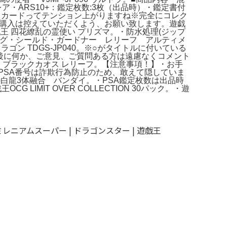
ウルトラレア・ARS10+：鑑定枚数:3枚（出品時）・鑑定書付
」カードってテンション上がりますね※完全にコレク
外の購入は控えていただくよう、お願い致します。遊戯
戯王 四花繚乱の霊使い プリズマ。・防水処理(ジップ
ビッグ・シールド・ガードナー レリーフ アルティメ
 TDGS-JP040。※○がタイトルに付いている
最後に何か、ご意見、ご質問ある方は遠慮なくコメント
ブ・ブラックカオス レリーフ。【注意事項！】・お手
PSA番号は詐欺行為防止のため、敢えて隠していま
白龍3体融合 バンダイ。・PSA鑑定枚数は出品時
LIMIT OVER COLLECTION 30パック。・遊