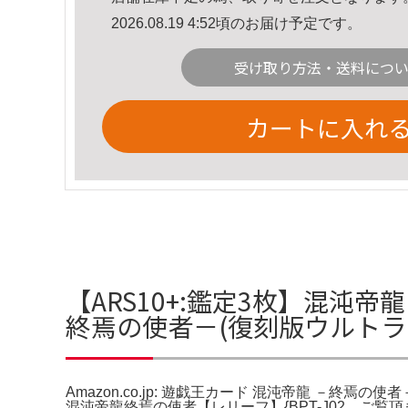
2026.08.19 4:52頃のお届け予定です。
受け取り方法・送料につ
カートに入れ
【ARS10+:鑑定3枚】混沌帝龍 
終焉の使者－(復刻版ウルト
Amazon.co.jp: 遊戯王カード 混沌帝龍 －終焉の
混沌帝龍終焉の使者【レリーフ】{BPT-J02。ご覧頂きあ