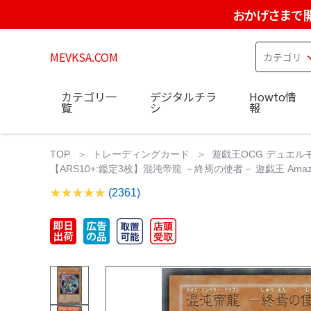
おかげさまで
MEVKSA.COM
カテゴリ一
デジタルチラ
Howto情
覧
シ
報
TOP
トレーディングカード
遊戯王OCG デュエル
【ARS10+:鑑定3枚】混沌帝龍 －終焉の使者－ 遊戯王 Amaz
(2361)