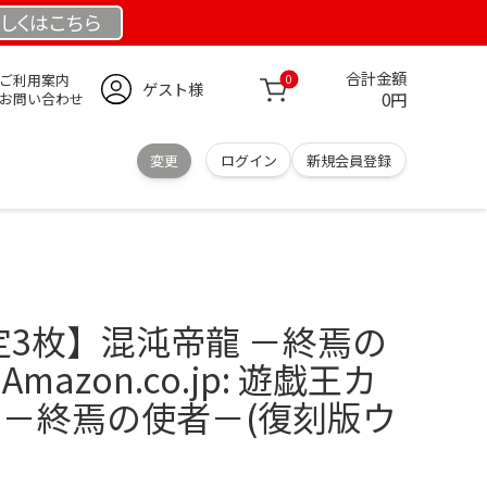
しくは
こちら
合計金額
ご利用案内
0
ゲスト様
0円
お問い合わせ
変更
ログイン
新規会員登録
鑑定3枚】混沌帝龍 －終焉の
mazon.co.jp: 遊戯王カ
 －終焉の使者－(復刻版ウ