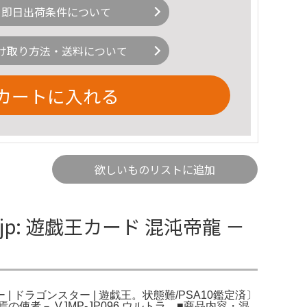
即日出荷条件について
け取り方法・送料について
カートに入れる
欲しいものリストに追加
.jp: 遊戯王カード 混沌帝龍 －
ー | ドラゴンスター | 遊戯王。状態難/PSA10鑑定済〕
焉の使者－ VJMP-JP096 ウルトラ。■商品内容・混