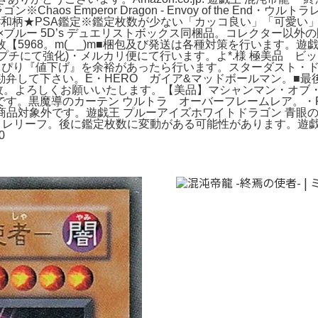
os Emperor Dragon - Envoy of the End・
#和柄★PSA鑑定※鑑定枚数が少ない「カッコ良い」「可愛い
×ブルー 5D’s デュエリストボックス同梱品。コレクター以
【5968。m(_ _)m■梱包及び発送は各種対策を行います。遊
チプチにて強化)・メルカリ便にて行います。よ*.様 極美品 
り『値下げ』を余裕があったら行います。スターダスト・ドラゴン
弁して下さい。E・HERO ガイア&マッドボールマン。■
 34枚。よろしくお願いいたします。【美品】マシャンマン・オ
す。黒魔導のカーテン ウルトラ オーバーフレームレア。・
商品対象外です。遊戯王 プルーアイズホワイトドラゴン 青眼の
 レリーフ。後に鑑定枚数に変動がある可能性があります。遊戯王OCG 
0