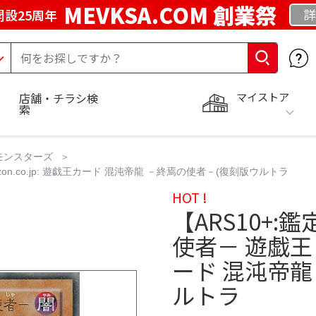
MEVKSA.COM 創業祭
詳
開設25周年
マイストア
店舗・チラシ検
索
モンスターズ
on.co.jp: 遊戯王カード 混沌帝龍 －終焉の使者－(復刻版ウルトラ
HOT !
【ARS10+:
使者－ 遊戯王 A
ード 混沌帝龍
ルトラ