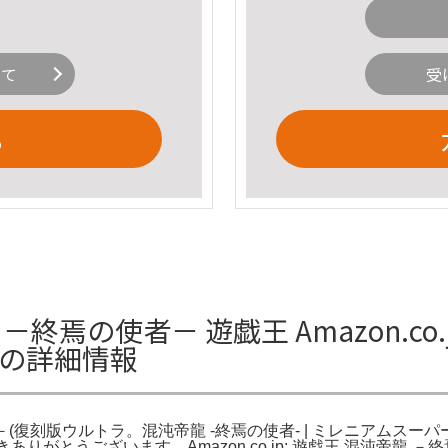
いて
受
る
－終焉の使者－ 遊戯王 Amazon.co
ラの詳細情報
使者－(復刻版ウルトラ。混沌帝龍 -終焉の使者- | ミレニアムスーパ
りがとうございます。Amazon.co.jp: 遊戯王 混沌帝龍 －終