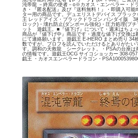
沌帝龍 －終焉の使者－o※カオス・エンペラー・ドラゴン※Cha
き・『匿名配送』及び『送料無料！』・即購入可能
ター用の商品です。デュエリストデバイス ブラック
王 レッドアイズ・ブラックドラゴン バンダイ版 3枚
ロック)・壊れ防止(ダンボール強化)・圧力処理(プ
ット 遊戯王。■『値下げ』について・週末はちょっぴ
商品が『値下げ中』商品です・過度な値下げ交換は勘
にて連絡願います。遊戯王 E-HERO まとめ売り
数ですが、プロフを読んでいただけるとありがたいで
す。調和の天救龍 シークレット。・PSAの台座は
の情報です。遊戯王OCG サイコショッカー 308-057
戯王 ・カオスエンペラードラゴン・PSA100053980