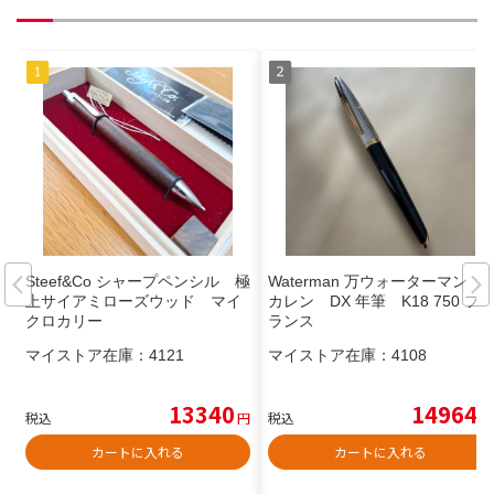
Steef&Co シャープペンシル 極
Waterman 万ウォーターマン
上サイアミローズウッド マイ
カレン DX 年筆 K18 750 フ
クロカリー
ランス
マイストア在庫：
4121
マイストア在庫：
4108
13340
14964
税込
円
税込
円
カートに入れる
カートに入れる