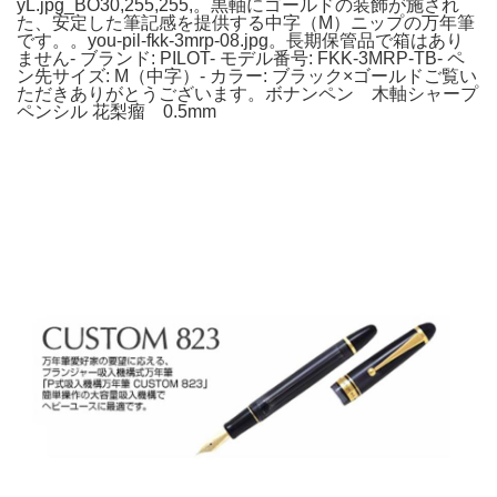
yL.jpg_BO30,255,255,。黒軸にゴールドの装飾が施され
た、安定した筆記感を提供する中字（M）ニップの万年筆
です。。you-pil-fkk-3mrp-08.jpg。長期保管品で箱はあり
ません- ブランド: PILOT- モデル番号: FKK-3MRP-TB- ペ
ン先サイズ: M（中字）- カラー: ブラック×ゴールドご覧い
ただきありがとうございます。ボナンペン 木軸シャープ
ペンシル 花梨瘤 0.5mm