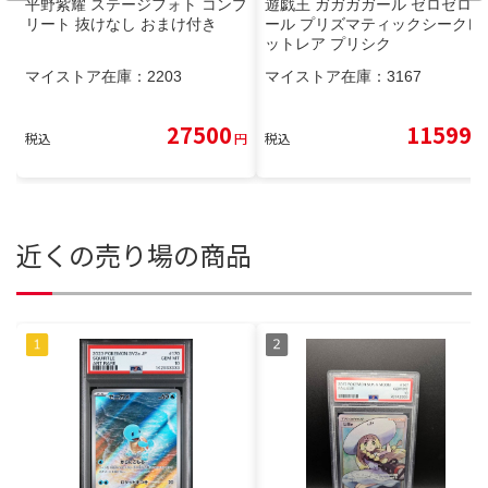
平野紫耀 ステージフォト コンプ
遊戯王 ガガガガール ゼロゼロコ
リート 抜けなし おまけ付き
ール プリズマティックシークレ
ットレア プリシク
マイストア在庫：
2203
マイストア在庫：
3167
27500
11599
税込
円
税込
円
近くの売り場の商品