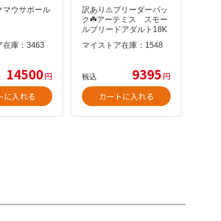
クマウサボール
訳あり⚠️ブリーダーパッ
ク☘️アーテミス スモー
ルブリードアダルト18K
g
ア在庫：
3463
マイストア在庫：
1548
14500
9395
円
円
税込
トに入れる
カートに入れる