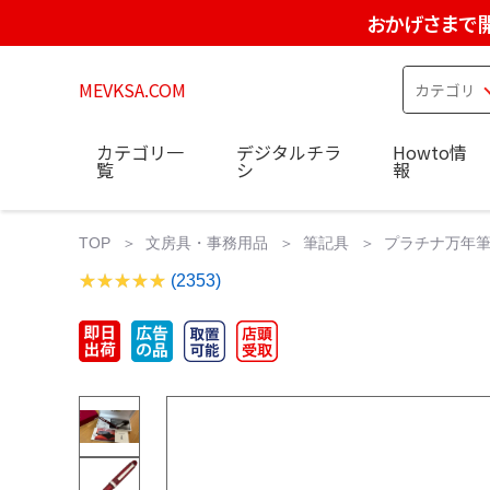
おかげさまで
MEVKSA.COM
カテゴリ一
デジタルチラ
Howto情
覧
シ
報
TOP
文房具・事務用品
筆記具
プラチナ万年筆 
(2353)