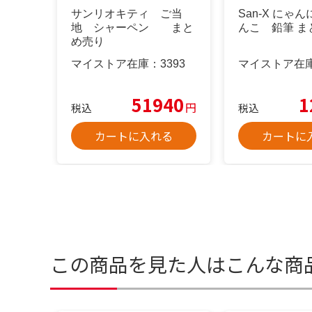
サンリオキティ ご当
San-X にゃ
地 シャーペン まと
んこ 鉛筆 ま
め売り
マイストア在庫：
3393
マイストア在
51940
1
円
税込
税込
カートに入れる
カートに
この商品を見た人はこんな商