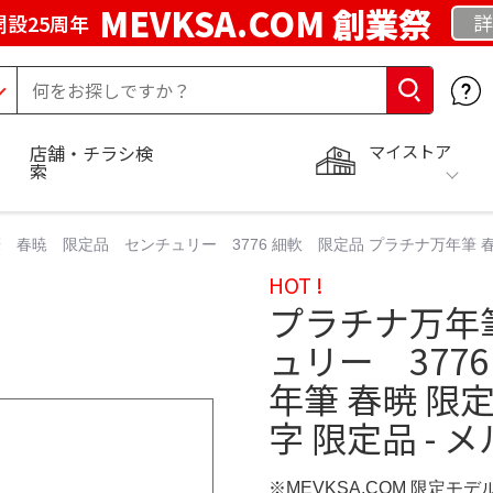
MEVKSA.COM 創業祭
詳
開設25周年
マイストア
店舗・チラシ検
索
春暁 限定品 センチュリー 3776 細軟 限定品 プラチナ万年筆 春暁 
HOT !
プラチナ万年
ュリー 377
年筆 春暁 限定
字 限定品 - 
※MEVKSA.COM 限定モデ