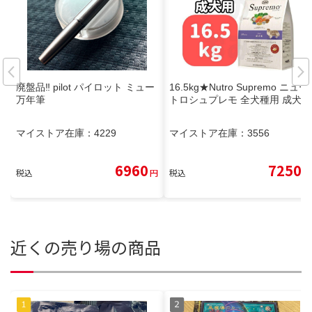
廃盤品‼️ pilot パイロット ミュー
16.5kg★Nutro Supremo ニュー
万年筆
トロシュプレモ 全犬種用 成犬用
マイストア在庫：
4229
マイストア在庫：
3556
6960
7250
税込
円
税込
円
近くの売り場の商品