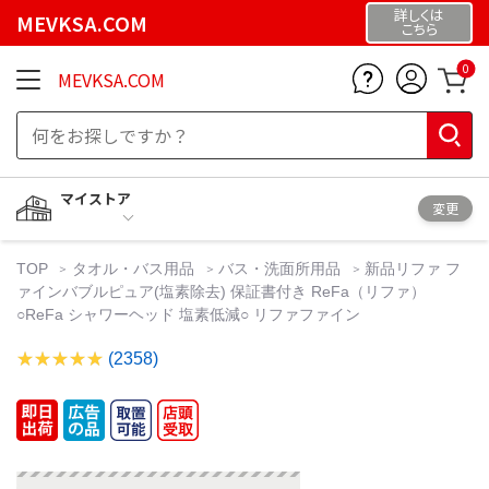
詳しくは
MEVKSA.COM
こちら
0
MEVKSA.COM
マイストア
変更
TOP
タオル・バス用品
バス・洗面所用品
新品リファ フ
ァインバブルピュア(塩素除去) 保証書付き ReFa（リファ）
○ReFa シャワーヘッド 塩素低減○ リファファイン
(2358)