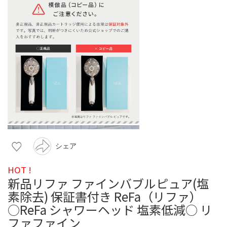
シェア
HOT !
新品リファ ファインバブルピュア(塩
素除去) 保証書付き ReFa（リファ）
○ReFa シャワーヘッド 塩素低減○ リ
ファファイン