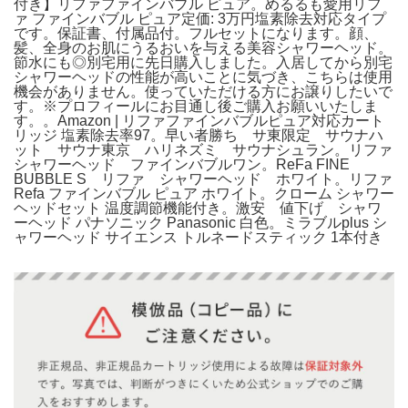
付き】リファファインバブル ピュア。めるるも愛用リフ
ァ ファインバブル ピュア定価: 3万円塩素除去対応タイプ
です。保証書、付属品付。フルセットになります。顔、
髪、全身のお肌にうるおいを与える美容シャワーヘッド。
節水にも◎別宅用に先日購入しました。入居してから別宅
シャワーヘッドの性能が高いことに気づき、こちらは使用
機会がありません。使っていただける方にお譲りしたいで
す。※プロフィールにお目通し後ご購入お願いいたしま
す。。Amazon | リファファインバブルピュア対応カート
リッジ 塩素除去率97。早い者勝ち サ東限定 サウナハ
ット サウナ東京 ハリネズミ サウナシュラン。リファ
シャワーヘッド ファインバブルワン。ReFa FINE
BUBBLE S リファ シャワーヘッド ホワイト。リファ
Refa ファインバブル ピュア ホワイト。クローム シャワー
ヘッドセット 温度調節機能付き。激安 値下げ シャワ
ーヘッド パナソニック Panasonic 白色。ミラブルplus シ
ャワーヘッド サイエンス トルネードスティック 1本付き