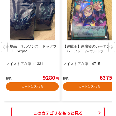
正規品 ネルソンズ ドッグフ
【遊戯王】黒魔導のカーテン オ
ード 5kg×2
ーバーフレーム/ウルトラ
マイストア在庫：
1331
マイストア在庫：
4715
9280
6375
税込
円
税込
円
カートに入れる
カートに入れる
このカテゴリをもっと見る