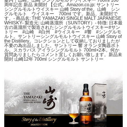
案内｜山崎。山崎 シングルモルトウイスキー 700ml 100
周年記念 新品 未開封 【公式。Amazon.co.jp: サントリー
シングルモルトウイスキー 山崎 Story of the。山崎 シン
グルモルト ウイスキー 700ml です。新品、未開封で
す。- 商品名: THE YAMAZAKI SINGLE MALT JAPANESE
WHISKY- 製造元: 山崎蒸溜所（SUNTORY）- 特徴: 日本最
古の蒸溜所で製造されたシングルモルトウイスキー#サン
トリー #山崎 #白州 #ウイスキー #響 #シングルモ
ルト。サントリーシングルモルトウイスキー 山崎 Story of
the Distillery。コレクションとして収納しておりましたが
不要の為出品しました。サントリー 響 オランダ陶器ボト
ル。スカラバス アイラシングルモルト 700ml×2本。何か
質問ありましたらコメント宜しくお願い致します。新品未
開封 山崎12年 700ml シングルモルト サントリー