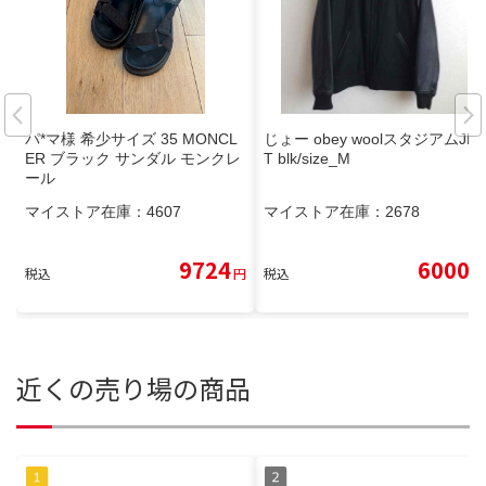
パ*マ様 希少サイズ 35 MONCL
じょー obey woolスタジアムJK
ER ブラック サンダル モンクレ
T blk/size_M
ール
マイストア在庫：
4607
マイストア在庫：
2678
9724
6000
税込
円
税込
円
近くの売り場の商品