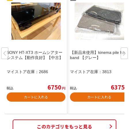
SONY HT-XT3 ホームシアター
【新品未使用】kinema pile hair
システム【動作良好】【中古】
band 【グレー】
マイストア在庫：
2686
マイストア在庫：
3813
6750
6375
税込
円
税込
円
カートに入れる
カートに入れる
このカテゴリをもっと見る