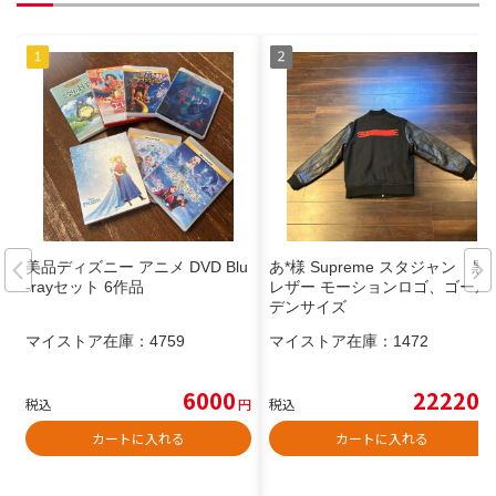
美品ディズニー アニメ DVD Blu
あ*様 Supreme スタジャン 黒/
-rayセット 6作品
レザー モーションロゴ、ゴール
デンサイズ
マイストア在庫：
4759
マイストア在庫：
1472
6000
22220
税込
円
税込
円
カートに入れる
カートに入れる