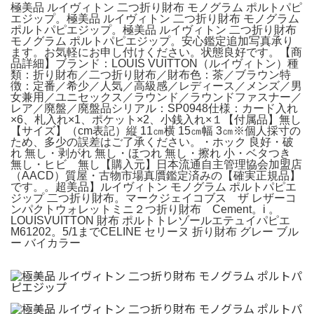
極美品 ルイヴィトン 二つ折り財布 モノグラム ポルトパピ
エジップ。極美品 ルイヴィトン 二つ折り財布 モノグラム
ポルトパピエジップ。極美品 ルイヴィトン 二つ折り財布
モノグラム ポルトパピエジップ。安心鑑定追加写真承り
ます。お気軽にお申し付けください。状態良好です。【商
品詳細】ブランド：LOUIS VUITTON（ルイヴィトン）種
類：折り財布／二つ折り財布／財布色：茶／ブラウン特
徴：定番／希少／人気／高級感／レディース／メンズ／男
女兼用／ユニセックス／ラウンド／ラウンドファスナー／
レア／廃盤／廃盤品シリアル：SP0948仕様：カード入れ
×6、札入れ×1、ポケット×2、小銭入れ×１【付属品】無し
【サイズ】（cm表記）縦 11㎝横 15㎝幅 3㎝※個人採寸の
ため、多少の誤差はご了承ください。・ホック 良好・破
れ 無し・剥がれ 無し・ほつれ 無し・擦れ 小・ベタつき
無し・ヒビ 無し【購入元】日本流通自主管理協会加盟店
（AACD）質屋・古物市場真贋鑑定済みの【確実正規品】
です。。超美品】ルイヴィトン モノグラム ポルトパピエ
ジップ 二つ折り財布。マークジェイコブス ザ レザーコ
ンパクトウォレットミニ２つ折り財布 Cement。i 。
LOUISVUITTON 財布 ポルトトレゾールエテュイパピエ
M61202。5/1までCELINE セリーヌ 折り財布 グレー ブル
ー バイカラー