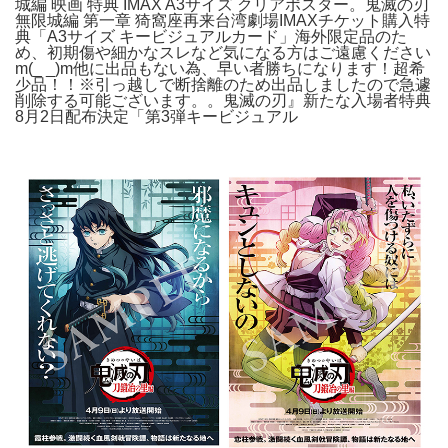
城編 映画 特典 IMAX A3サイズ クリアポスター。鬼滅の刃
無限城編 第一章 猗窩座再来台湾劇場IMAXチケット購入特
典「A3サイズ キービジュアルカード」海外限定品のた
め、初期傷や細かなスレなど気になる方はご遠慮ください
m(_ _)m他に出品もない為、早い者勝ちになります！超希
少品！！※引っ越しで断捨離のため出品しましたので急遽
削除する可能ございます。。鬼滅の刃』新たな入場者特典
8月2日配布決定「第3弾キービジュアル