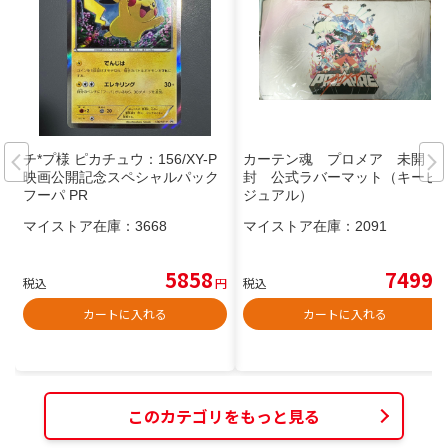
チ*プ様 ピカチュウ：156/XY-P
カーテン魂 プロメア 未開
映画公開記念スペシャルパック
封 公式ラバーマット（キービ
フーパ PR
ジュアル）
マイストア在庫：
3668
マイストア在庫：
2091
5858
7499
税込
円
税込
円
カートに入れる
カートに入れる
このカテゴリをもっと見る