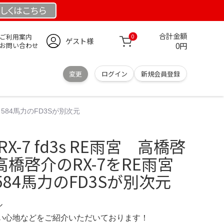
しくは
こちら
合計金額
ご利用案内
0
ゲスト様
0円
お問い合わせ
変更
ログイン
新規会員登録
。584馬力のFD3Sが別次元
 RX-7 fd3s RE雨宮 高橋啓
高橋啓介のRX-7をRE雨宮
84馬力のFD3Sが別次元
ル
の使い心地などをご紹介いただいております！