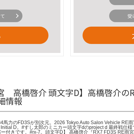
いて
受
る
3s RE雨宮 高橋啓介 頭文字D】高橋啓介
詳細情報
Sが別次元。2026 Tokyo Auto Salon Vehicle RE雨宮×
け）Initial D。#すし太郎のミニカー頭文字dのproject 
。#rx-7。頭文字D】 高橋啓介『RX7 FD3S RE雨宮仕様』導入