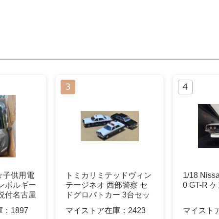
☆子供用電
トミカリミテッドヴィン
1/18 Niss
ンボルギー
テージネオ 西部警察 セ
0 GT-R
説付名古屋
ドグロパトカー 3台セッ
ト
庫：
1897
マイストア在庫：
2423
マイスト