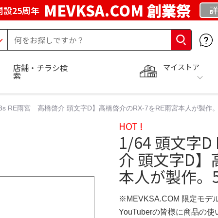
MEVKSA.COM 創業祭
詳
開設25周年
マイストア
店舗・チラシ検
索
-7 fd3s RE雨宮 高橋啓介 頭文字D】高橋啓介のRX-7をRE雨宮本人が製作
HOT !
1/64 頭文字D
介 頭文字D】
本人が製作。5
※MEVKSA.COM 限定モデ
YouTuberの皆様に商品