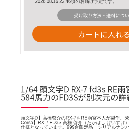
2026.08.16 22:46頃のお届け予定です。
受け取り方法・送料につ
カートに入れ
1/64 頭文字D RX-7 fd
584馬力のFD3Sが別次元の
頭文字D】高橋啓介のRX-7をRE雨宮本人が製作。584馬力のFD3
Corsa】RX-7 FD3S 高橋 啓介（たかはし けいす
仕様となっています。999台限定品 シリアルナンバー付きです