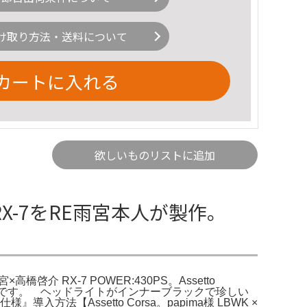
け取り方法・送料について
カートに入れる
欲しいものリストに追加
のRX-7をRE雨宮本人が製作。
高橋啓介 RX-7 POWER:430PS。Assetto
d 最終戦仕様です。 ヘッドライトがインナーブラックで珍しい
方法【Assetto Corsa。papima様 LBWK ×