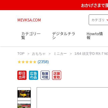
おかげさまで
MEVKSA.COM
カテゴリ一
デジタルチラ
Howto情
覧
シ
報
TOP
おもちゃ
ミニカー
1/64 頭文字D RX
(2358)